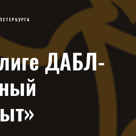
ПЕТЕРБУРГА
 лиге ДАБЛ-
нный
пыт»