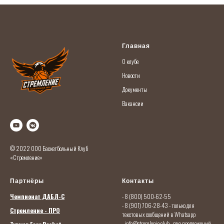
Главная
О кл
убе
Новости
Документы
Вакансии
© 2022 ООО Баскетбольный Клуб
«Стремление»
Партнёры
Контакты
Чемпионат ДАБЛ-С
- 8 (800) 500-62-55
- 8 (901) 706-28-43
- только для
Стремление - ПРО
текстовых сообщений в Whatsapp
-
info@stremlenie.club
- для предложений