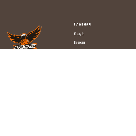
Главная
О кл
убе
Новости
Документы
Вакансии
© 2022 ООО Баскетбольный Клуб
«Стремление»
Партнёры
Контакты
Чемпионат ДАБЛ-С
- 8 (800) 500-62-55
- 8 (901) 706-28-43
- только для
Стремление - ПРО
текстовых сообщений в Whatsapp
-
info@stremlenie.club
- для предложений
Турнир Easy Basket