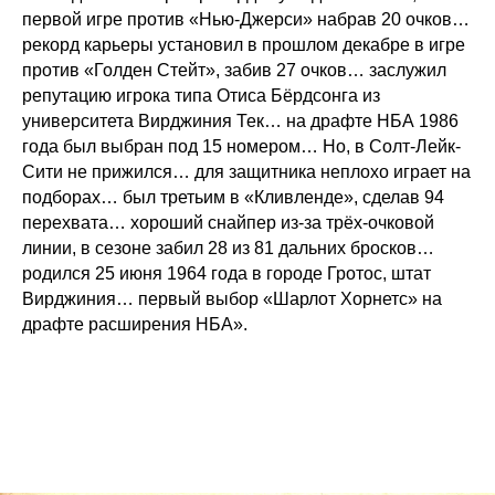
первой игре против «Нью-Джерси» набрав 20 очков…
рекорд карьеры установил в прошлом декабре в игре
против «Голден Стейт», забив 27 очков… заслужил
репутацию игрока типа Отиса Бёрдсонга из
университета Вирджиния Тек… на драфте НБА 1986
года был выбран под 15 номером… Но, в Солт-Лейк-
Сити не прижился… для защитника неплохо играет на
подборах… был третьим в «Кливленде», сделав 94
перехвата… хороший снайпер из-за трёх-очковой
линии, в сезоне забил 28 из 81 дальних бросков…
родился 25 июня 1964 года в городе Гротос, штат
Вирджиния… первый выбор «Шарлот Хорнетс» на
драфте расширения НБА».