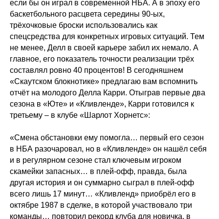
если бы он играл в современной НБА. А в эпоху его
баскетбольного расцвета середины 90-ых,
трёхочковые броски использовались как
спецсредства для конкретных игровых ситуаций. Тем
не менее, Делл в своей карьере забил их немало. А
главное, его показатель точности реализации трёх
составлял ровно 40 процентов! В сегодняшнем
«Скаутском блокнотике» предлагаю вам вспомнить
отчёт на молодого Делла Карри. Отыграв первые два
сезона в «Юте» и «Кливленде», Карри готовился к
третьему – в клубе «Шарлот Хорнетс»:
«Смена обстановки ему помогла… первый его сезон
в НБА разочаровал, но в «Кливленде» он нашёл себя
и в регулярном сезоне стал ключевым игроком
скамейки запасных… в плей-офф, правда, была
другая история и он суммарно сыграл в плей-офф
всего лишь 17 минут… «Кливленд» приобрёл его в
октябре 1987 в сделке, в которой участвовало три
команды… повторил рекорд клуба для новичка, в