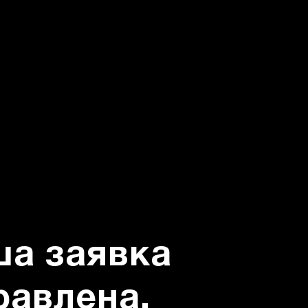
ша заявка
равлена.